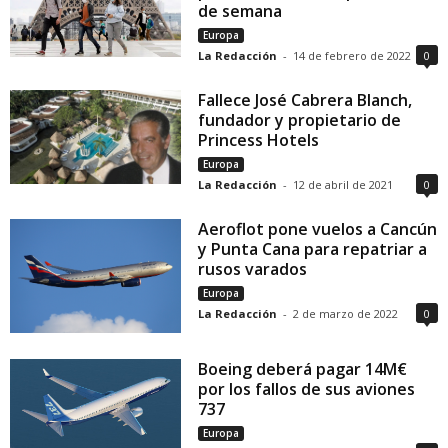
de semana
Europa
La Redacción
-
14 de febrero de 2022
0
Fallece José Cabrera Blanch,
fundador y propietario de
Princess Hotels
Europa
La Redacción
-
12 de abril de 2021
0
Aeroflot pone vuelos a Cancún
y Punta Cana para repatriar a
rusos varados
Europa
La Redacción
-
2 de marzo de 2022
0
Boeing deberá pagar 14M€
por los fallos de sus aviones
737
Europa