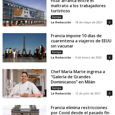
Fitur arranca entre el
maltrato a los trabajadores
turísticos
Europa
La Redacción
-
18 de mayo de 2021
0
Francia impone 10 días de
cuarentena a viajeros de EEUU
sin vacunar
Europa
La Redacción
-
5 de enero de 2022
0
Chef María Marte ingresa a
“Galería de Grandes
Dominicanos” en Milán
Europa
La Redacción
-
12 de julio de 2021
0
Francia elimina restricciones
por Covid desde el pasado fin