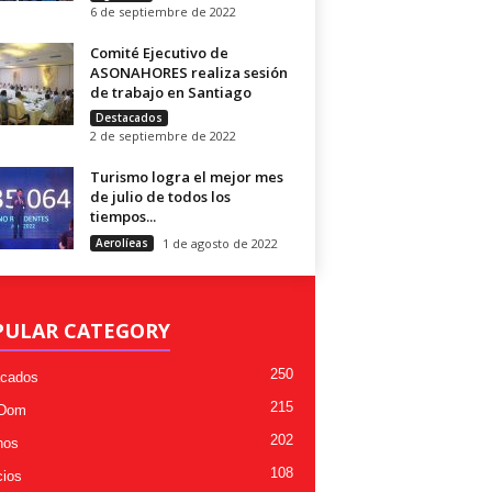
6 de septiembre de 2022
Comité Ejecutivo de
ASONAHORES realiza sesión
de trabajo en Santiago
Destacados
2 de septiembre de 2022
Turismo logra el mejor mes
de julio de todos los
tiempos...
Aerolíeas
1 de agosto de 2022
PULAR CATEGORY
250
cados
215
 Dom
202
nos
108
ios