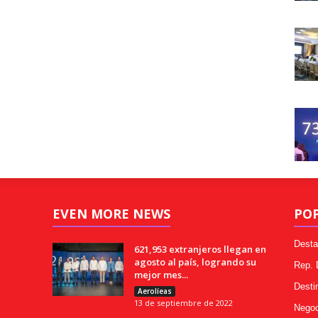
EVEN MORE NEWS
PO
Desta
621,953 extranjeros llegan en
agosto al país, logrando su
Rep.
mejor mes...
Desti
Aerolíeas
13 de septiembre de 2022
Negoc