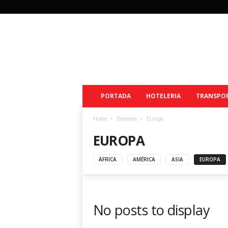
V
i
a
j
e
s
y
PORTADA
HOTELERIA
TRANSPO
T
u
r
Home
Destinos
Europa
i
EUROPA
s
m
ÁFRICA
AMÉRICA
ASIA
EUROPA
o
R
D
No posts to display