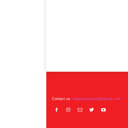
Contact us:
viajesyturismord@gmail.com