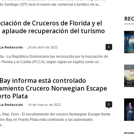
e Santiago (SIT) será el nuevo eje comercial y turístico de la...
RE
ciación de Cruceros de Florida y el
 aplaude recuperación del turismo
0
La Redacción
-
26 de abril de 2022
ida.- La República Dominicana fue reconocida por la Asociación de
 Florida y el Caribe (FCCA), según siglas en inglés) como un...
Bay informa está controlado
lamiento Crucero Norwegian Escape
rto Plata
0
La Redacción
-
14 de marzo de 2022
a, Rep. Dom.- El encallamiento del crucero Norwegian Escape frente
ino Bay en Puerto Plata está controlado y las autoridades
...