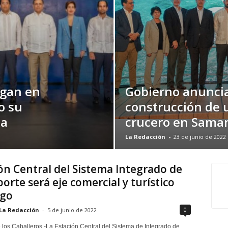
egan en
Gobierno anunci
o su
construcción de 
ia
crucero en Sama
La Redacción
-
23 de junio de 2022
ón Central del Sistema Integrado de
orte será eje comercial y turístico
ago
0
La Redacción
-
5 de junio de 2022
 los Caballeros.-La Estación Central del Sistema de Integrado de