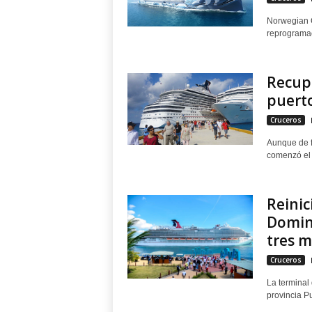
Norwegian C
reprogramac
Recupe
puert
Cruceros
Aunque de f
comenzó el 
Reinic
Domini
tres mi
Cruceros
La terminal
provincia Pu