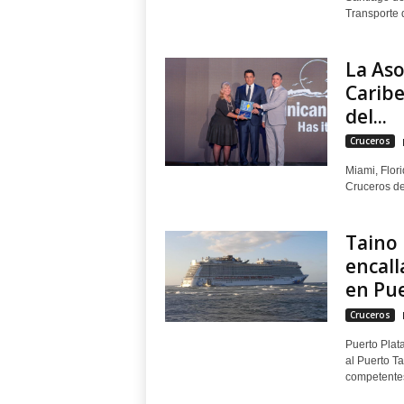
Transporte d
La Aso
Caribe
del...
Cruceros
Miami, Flor
Cruceros de
Taino 
encal
en Pue
Cruceros
Puerto Plat
al Puerto Ta
competentes