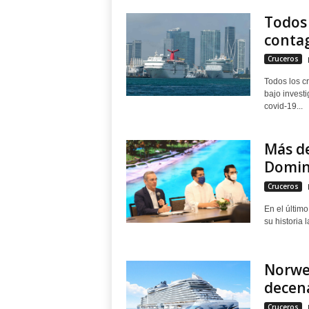
Todos 
contag
Cruceros
Todos los c
bajo investi
covid-19...
Más de
Domin
Cruceros
En el últim
su historia 
Norwe
decena
Cruceros