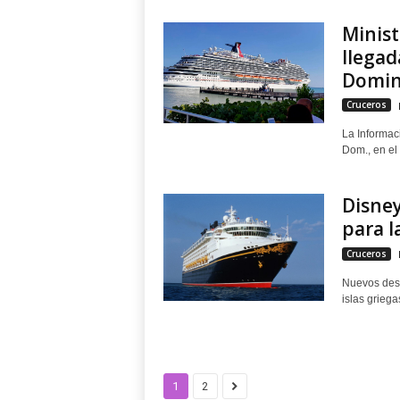
Minist
llegad
Domin
Cruceros
La Informaci
Dom., en el
Disney
para l
Cruceros
Nuevos dest
islas griega
1
2