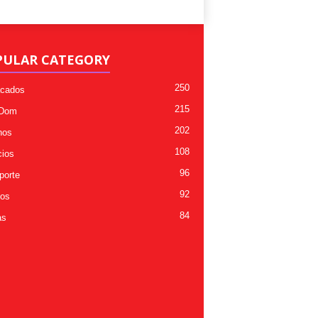
PULAR CATEGORY
250
cados
215
 Dom
202
nos
108
ios
96
porte
92
os
84
as