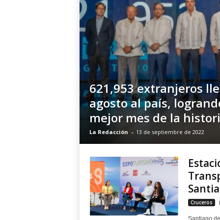
621,953 extranjeros ll
agosto al país, logrand
mejor mes de la histor
La Redacción
-
13 de septiembre de 2022
Estaci
Transp
Santi
Cruceros
Santiago de