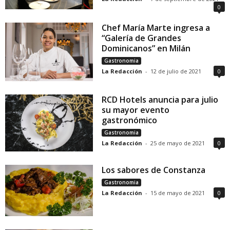
0
Chef María Marte ingresa a
“Galería de Grandes
Dominicanos” en Milán
Gastronomia
La Redacción
-
12 de julio de 2021
0
RCD Hotels anuncia para julio
su mayor evento
gastronómico
Gastronomia
La Redacción
-
25 de mayo de 2021
0
Los sabores de Constanza
Gastronomia
La Redacción
-
15 de mayo de 2021
0