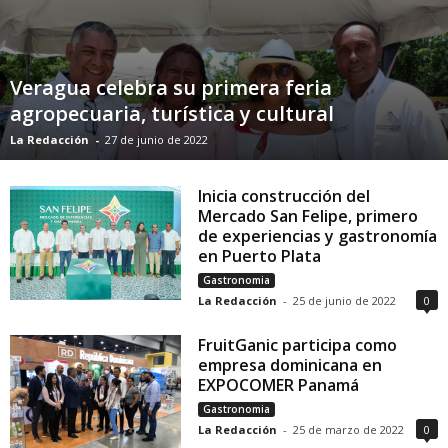
Veragua celebra su primera feria
agropecuaria, turística y cultural
La Redacción
-
27 de junio de 2022
Inicia construcción del
Mercado San Felipe, primero
de experiencias y gastronomía
en Puerto Plata
Gastronomia
La Redacción
-
25 de junio de 2022
0
FruitGanic participa como
empresa dominicana en
EXPOCOMER Panamá
Gastronomia
La Redacción
-
25 de marzo de 2022
0