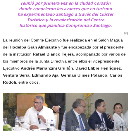
reunió por primera vez en la ciudad Corazón
donde conocieron los avances que en turismo
ha experimentado Santiago a través del Clúster
Turístico y la revalorización del Centro
histórico que planifica Compromiso Santiago.
La reunión del Comité Ejecutivo fue realizada en el Salón Maguá
del
Hodelpa Gran Almirante
y fue encabezada por el presidente
de la institución
Rafael Blanco Tejera
, acompañado por varios de
los miembros de la Junta Directiva entre ellos el vicepresidente
Ejecutivo
Andrés Marranzini Grullón
,
David
Llibre
Henríquez
,
Ventura
Serra
,
Edmundo Aja
,
German Ulises Polanco, Carlos
Rodoli
​​​​, entre otros.