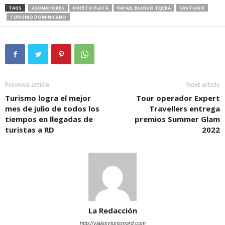
TAGS
ASONAHORES
PUERTO PLATA
RAFAEL BLANCO TEJERA
SANTIAGO
TURISMO DOMINICANO
Previous article
Next article
Turismo logra el mejor
Tour operador Expert
mes de julio de todos los
Travellers entrega
tiempos en llegadas de
premios Summer Glam
turistas a RD
2022
La Redacción
http://viajesyturismord.com