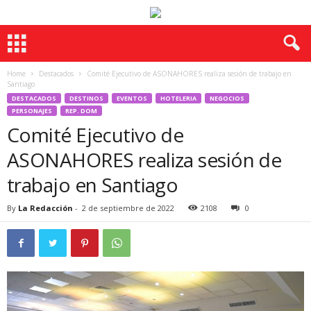
Home
Destacados
Comité Ejecutivo de ASONAHORES realiza sesión de trabajo en
Santiago
DESTACADOS
DESTINOS
EVENTOS
HOTELERIA
NEGOCIOS
PERSONAJES
REP. DOM
Comité Ejecutivo de
ASONAHORES realiza sesión de
trabajo en Santiago
By
La Redacción
-
2 de septiembre de 2022
2108
0