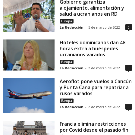
Gobierno garantiza
alojamiento, alimentación y
salud a ucranianos en RD
Europa
La Redacción
-
5 de marzo de 2022
0
Hoteles dominicanos dan 48
horas extra a huéspedes
ucranianos varados
Europa
La Redacción
-
2 de marzo de 2022
0
Aeroflot pone vuelos a Cancún
y Punta Cana para repatriar a
rusos varados
Europa
La Redacción
-
2 de marzo de 2022
0
Francia elimina restricciones
por Covid desde el pasado fin