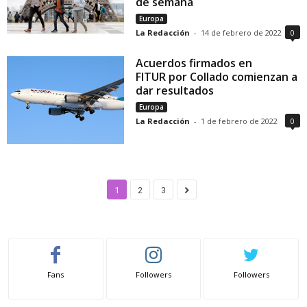
de semana
Europa
La Redacción
-
14 de febrero de 2022
0
Acuerdos firmados en
FITUR por Collado comienzan a
dar resultados
Europa
La Redacción
-
1 de febrero de 2022
0
1
2
3
Fans
Followers
Followers