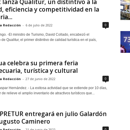
lanza Qualitur, un distintivo a la
d, eficiencia y competitividad en la
ia...
0
a Redacción
-
6 de julio de 2022
go. -El ministro de Turismo, David Collado, encabezó el
de Qualitur, el primer distintivo de calidad turística en el país,
a celebra su primera feria
cuaria, turística y cultural
0
a Redacción
-
27 de junio de 2022
spar Hernández. - La exitosa actividad que se extiende por 10 días,
de relieve el amplio inventario de atractivos turísticos que...
RETUR entregará en julio Galardón
Augusto Caminero
0
a Redacción
-
21 de junio de 2022