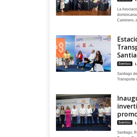
La Asociaci
dominicanas
Caminero, a 
Estaci
Transp
Santi
Eventos
L
Santiago de
Transporte d
Inaug
invert
promo
Eventos
L
Santiago, R