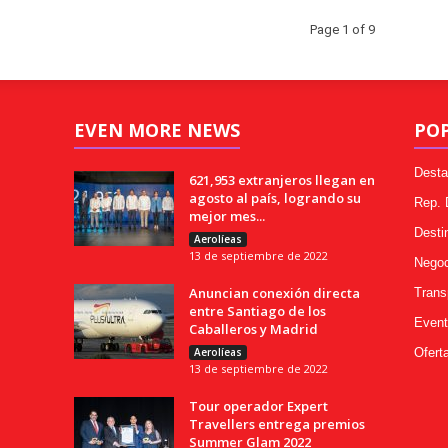
Page 1 of 9
EVEN MORE NEWS
PO
Desta
621,953 extranjeros llegan en
agosto al país, logrando su
Rep.
mejor mes...
Desti
Aerolíeas
13 de septiembre de 2022
Negoc
Anuncian conexión directa
Trans
entre Santiago de los
Event
Caballeros y Madrid
Aerolíeas
Ofert
13 de septiembre de 2022
Tour operador Expert
Travellers entrega premios
Summer Glam 2022