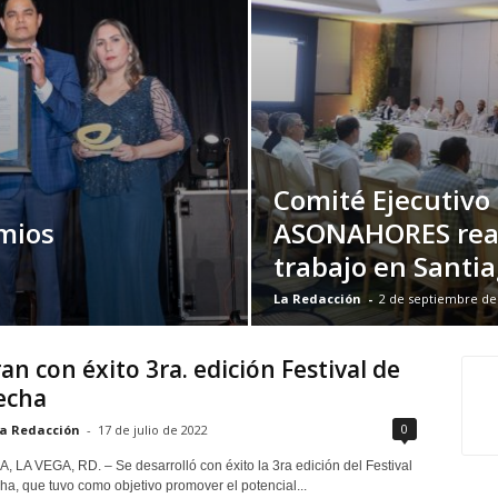
Comité Ejecutivo
emios
ASONAHORES real
trabajo en Santi
La Redacción
-
2 de septiembre de
an con éxito 3ra. edición Festival de
echa
0
a Redacción
-
17 de julio de 2022
LA VEGA, RD. – Se desarrolló con éxito la 3ra edición del Festival
ha, que tuvo como objetivo promover el potencial...