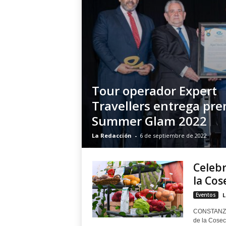
Tour operador Expert
Travellers entrega pr
Summer Glam 2022
La Redacción
-
6 de septiembre de 2022
Celebr
la Cos
Eventos
L
CONSTANZA, 
de la Cosec