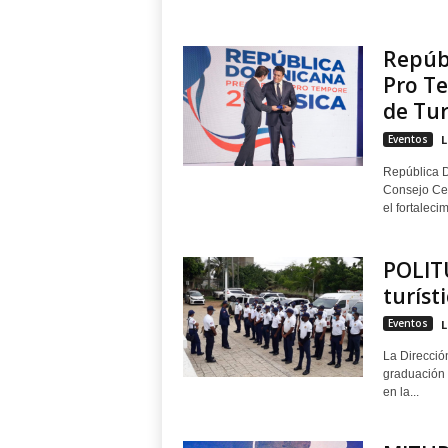
Repúb
Pro T
de Tu
Eventos
L
República D
Consejo Cen
el fortalecim
POLIT
turíst
Eventos
L
La Dirección
graduación 
en la...