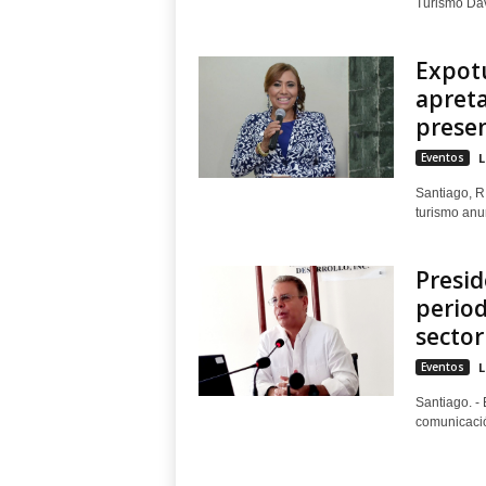
Turismo Davi
Expotu
apret
presen
Eventos
L
Santiago, R.
turismo anun
Presi
period
sector
Eventos
L
Santiago. - 
comunicación