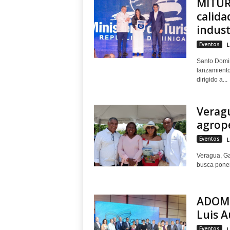
MITUR 
calida
industr
Eventos
L
Santo Domin
lanzamiento 
dirigido a...
Veragu
agrope
Eventos
L
Veragua, Ga
busca poner 
ADOMP
Luis 
Eventos
L