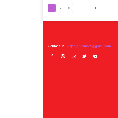
...
1
2
3
9
Contact us:
viajesyturismord@gmail.com