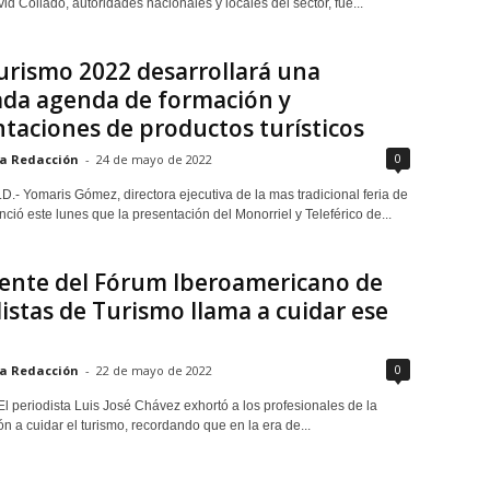
d Collado, autoridades nacionales y locales del sector, fue...
rismo 2022 desarrollará una
ada agenda de formación y
taciones de productos turísticos
0
a Redacción
-
24 de mayo de 2022
D.- Yomaris Gómez, directora ejecutiva de la mas tradicional feria de
ció este lunes que la presentación del Monorriel y Teleférico de...
dente del Fórum Iberoamericano de
istas de Turismo llama a cuidar ese
0
a Redacción
-
22 de mayo de 2022
El periodista Luis José Chávez exhortó a los profesionales de la
 a cuidar el turismo, recordando que en la era de...