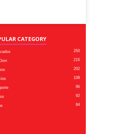
PULAR CATEGORY
250
cados
215
 Dom
202
nos
108
ios
96
porte
92
os
84
as