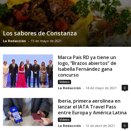
Los sabores de Constanza
La Redacción
-
15 de mayo de 2021
Marca País RD ya tiene un
logo, “Brazos abiertos” de
Isabella Fernández gana
concurso
Videos
La Redacción
-
14 de mayo de 2021
0
Iberia, primera aerolínea en
lanzar el IATA Travel Pass
entre Europa y América Latina
Videos
La Redacción
-
12 de abril de 2021
0