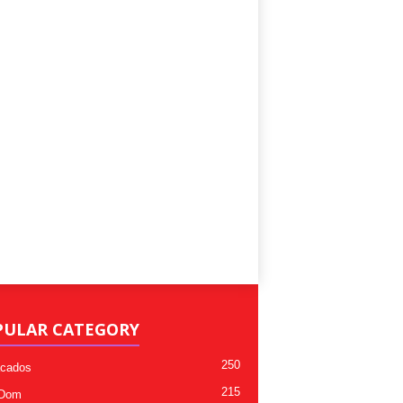
PULAR CATEGORY
250
cados
215
 Dom