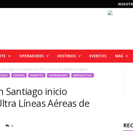
NOSOTR
RTE
OPERADORES
DESTINOS
EVENTOS
MAS
 Santiago inicio operaciones Plus Ultra Líneas Aéreas de España
TINOS
EUROPA
EVENTOS
OPERADORES
MAYORISTAS
n Santiago inicio
ltra Líneas Aéreas de
RE
0