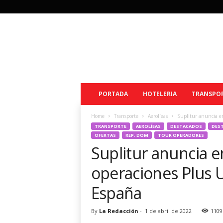
V
i
a
j
e
s
y
PORTADA
HOTELERIA
TRANSPO
T
u
r
Home
Transporte
Aerolíeas
Suplitur anuncia en
i
TRANSPORTE
AEROLÍEAS
DESTACADOS
DES
OFERTAS
REP. DOM
TOUR OPERADORES
s
Suplitur anuncia e
m
o
operaciones Plus U
R
D
España
By
La Redacción
-
1 de abril de 2022
1109