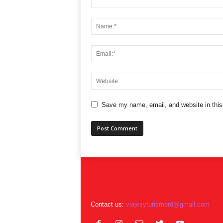
Save my name, email, and website in this
Contact us:
viajesyturismord@gmail.com