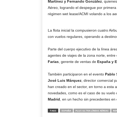
Martínez y Fernando González
, quienes
Aéreo, logrando el despegue por primera
régimen wet lease/ACMI volando a los a
La flota inicial la compusieron cuatro Ai
con vuelos regulares, operando a destinos
Parte del cuerpo ejecutivo de la línea ár
agentes de viajes de la zona norte, entre 
Farias
, gerente de ventas de
España y 
También participaron en el evento
Pablo 
José Luis Márquez
, director comercial p
han creado en el sector, en torno a esta 
novedades, como es el caso de su vuelo 
Madrid
, en un hecho sin precedentes en 
TAGS
ESPAÑA
PLUS ULTRA LÍNEAS AÉREAS
RE