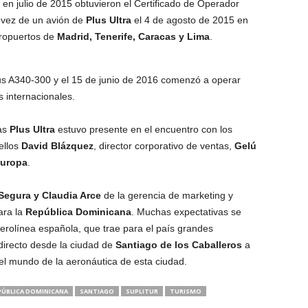
 en julio de 2015 obtuvieron el Certificado de Operador
 vez de un avión de
Plus Ultra
el 4 de agosto de 2015 en
eropuertos de
Madrid, Tenerife, Caracas y Lima
.
rbus A340-300 y el 15 de junio de 2016 comenzó a operar
 internacionales.
eas
Plus Ultra
estuvo presente en el encuentro con los
ellos
David Blázquez
, director corporativo de ventas,
Gelú
Europa
.
Segura y Claudia Arce
de la gerencia de marketing y
ara la
República Dominicana
. Muchas expectativas se
aerolínea española, que trae para el país grandes
directo desde la ciudad de
Santiago de los Caballeros
a
el mundo de la aeronáutica de esta ciudad.
PÚBLICA DOMINICANA
SANTIAGO
SUPLITUR
TURISMO