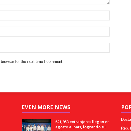
 browser for the next time I comment.
EVEN MORE NEWS
PO
Desta
621,953 extranjeros llegan en
agosto al país, logrando su
Rep.