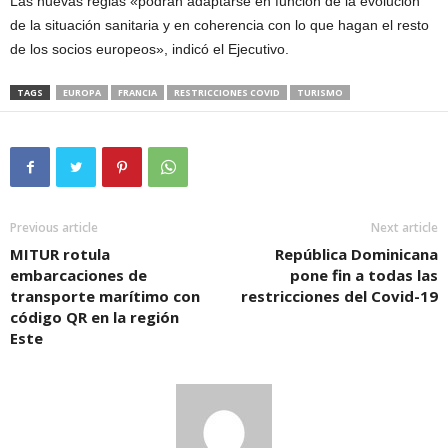
Las nuevas reglas «podrán adaptarse en función de la evolución
de la situación sanitaria y en coherencia con lo que hagan el resto
de los socios europeos», indicó el Ejecutivo.
TAGS
EUROPA
FRANCIA
RESTRICCIONES COVID
TURISMO
Previous article
Next article
MITUR rotula
República Dominicana
embarcaciones de
pone fin a todas las
transporte marítimo con
restricciones del Covid-19
código QR en la región
Este