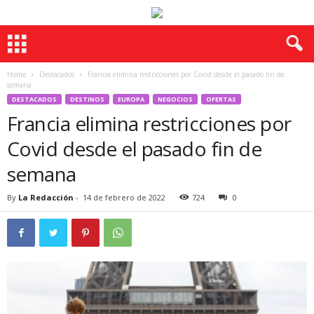
Home
Destacados
Francia elimina restricciones por Covid desde el pasado fin de
semana
DESTACADOS
DESTINOS
EUROPA
NEGOCIOS
OFERTAS
Francia elimina restricciones por
Covid desde el pasado fin de
semana
By
La Redacción
-
14 de febrero de 2022
724
0