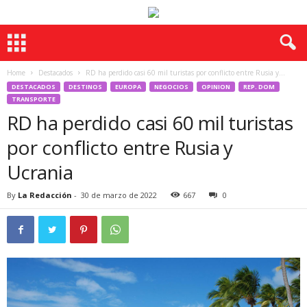
Home
Destacados
RD ha perdido casi 60 mil turistas por conflicto entre Rusia y...
DESTACADOS
DESTINOS
EUROPA
NEGOCIOS
OPINION
REP. DOM
TRANSPORTE
RD ha perdido casi 60 mil turistas
por conflicto entre Rusia y
Ucrania
By
La Redacción
-
30 de marzo de 2022
667
0