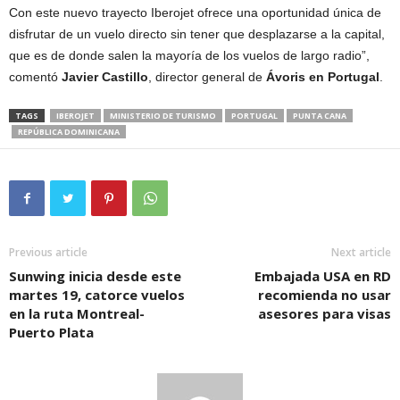
Con este nuevo trayecto Iberojet ofrece una oportunidad única de
disfrutar de un vuelo directo sin tener que desplazarse a la capital,
que es de donde salen la mayoría de los vuelos de largo radio”,
comentó
Javier Castillo
, director general de
Ávoris en Portugal
.
TAGS
IBEROJET
MINISTERIO DE TURISMO
PORTUGAL
PUNTA CANA
REPÚBLICA DOMINICANA
Previous article
Next article
Sunwing inicia desde este
Embajada USA en RD
martes 19, catorce vuelos
recomienda no usar
en la ruta Montreal-
asesores para visas
Puerto Plata