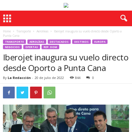
Home
Transporte
Aerolíeas
Iberojet inaugura su vuelo directo desde Oporto a
Punta Cana
TRANSPORTE
AEROLÍEAS
DESTACADOS
DESTINOS
EUROPA
NEGOCIOS
OFERTAS
REP. DOM
Iberojet inaugura su vuelo directo
desde Oporto a Punta Cana
By
La Redacción
-
20 de julio de 2022
844
0