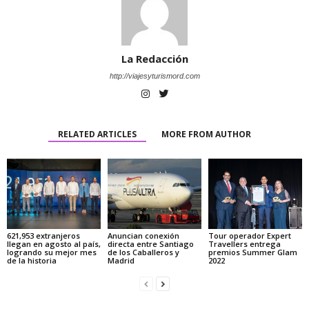
La Redacción
http://viajesyturismord.com
RELATED ARTICLES
MORE FROM AUTHOR
621,953 extranjeros
Anuncian conexión
Tour operador Expert
llegan en agosto al país,
directa entre Santiago
Travellers entrega
logrando su mejor mes
de los Caballeros y
premios Summer Glam
de la historia
Madrid
2022