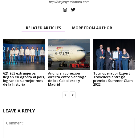
http://viajesyturismord.com
RELATED ARTICLES
MORE FROM AUTHOR
621,953 extranjeros
Anuncian conexión
Tour operador Expert
llegan en agosto al país,
directa entre Santiago
Travellers entrega
logrando su mejor mes
de los Caballeros y
premios Summer Glam
de la historia
Madrid
2022
LEAVE A REPLY