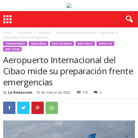
Home
Transporte
Aerolíeas
Aeropuerto Internacional del Cibao mide su
preparación frente emergencias
TRANSPORTE
AEROLÍEAS
DESTACADOS
DESTINOS
EVENTOS
REP. DOM
Aeropuerto Internacional del
Cibao mide su preparación frente
emergencias
By
La Redacción
-
10 de marzo de 2022
710
0