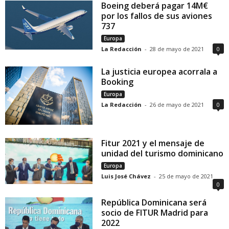
Boeing deberá pagar 14M€
por los fallos de sus aviones
737
Europa
La Redacción
-
28 de mayo de 2021
0
La justicia europea acorrala a
Booking
Europa
La Redacción
-
26 de mayo de 2021
0
Fitur 2021 y el mensaje de
unidad del turismo dominicano
Europa
Luis José Chávez
-
25 de mayo de 2021
0
República Dominicana será
socio de FITUR Madrid para
2022