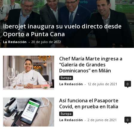
Iberojet inaugura su vuelo directo desde
Oporto a Punta Cana
La Redacción
-
20 de julio de 2022
Chef María Marte ingresa a
“Galería de Grandes
Dominicanos” en Milán
Europa
La Redacción
-
12 de julio de 2021
0
Así funciona el Pasaporte
Covid, en prueba en Italia
Europa
La Redacción
-
2 de junio de 2021
0