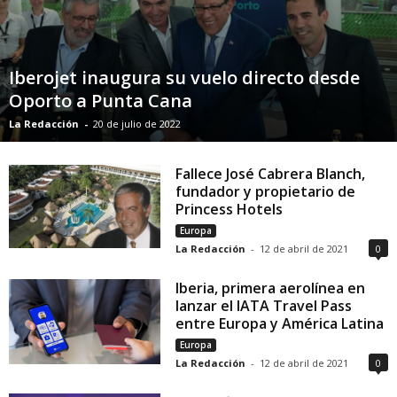
Iberojet inaugura su vuelo directo desde
Oporto a Punta Cana
La Redacción
-
20 de julio de 2022
Fallece José Cabrera Blanch,
fundador y propietario de
Princess Hotels
Europa
La Redacción
-
12 de abril de 2021
0
Iberia, primera aerolínea en
lanzar el IATA Travel Pass
entre Europa y América Latina
Europa
La Redacción
-
12 de abril de 2021
0