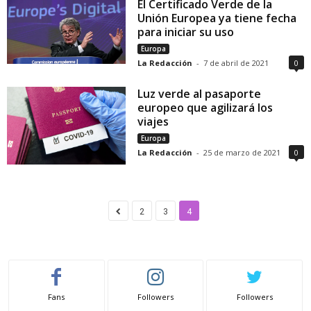
El Certificado Verde de la
Unión Europea ya tiene fecha
para iniciar su uso
Europa
La Redacción
-
7 de abril de 2021
0
Luz verde al pasaporte
europeo que agilizará los
viajes
Europa
La Redacción
-
25 de marzo de 2021
0
2
3
4
Fans
Followers
Followers